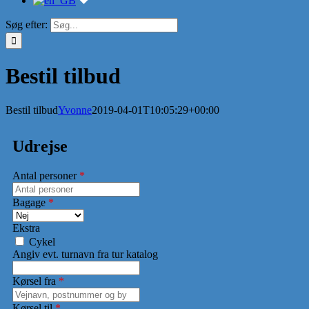
Søg efter:
Bestil tilbud
Bestil tilbud
Yvonne
2019-04-01T10:05:29+00:00
Udrejse
Antal personer
*
Bagage
*
Ekstra
Cykel
Angiv evt. turnavn fra tur katalog
Kørsel fra
*
Kørsel til
*