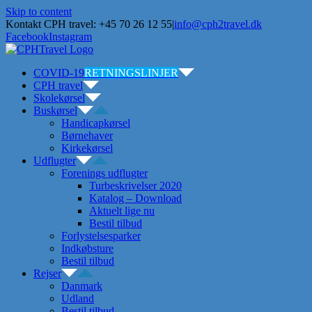
Skip to content
Kontakt CPH travel: +45 70 26 12 55
|
info@cph2travel.dk
Facebook
Instagram
COVID-19
RETNINGSLINJER
CPH travel
Skolekørsel
Buskørsel
Handicapkørsel
Børnehaver
Kirkekørsel
Udflugter
Forenings udflugter
Turbeskrivelser 2020
Katalog – Download
Aktuelt lige nu
Bestil tilbud
Forlystelsesparker
Indkøbsture
Bestil tilbud
Rejser
Danmark
Udland
Bestil tilbud