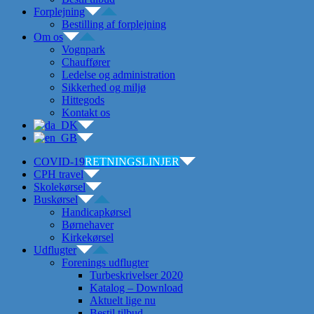
Forplejning
Bestilling af forplejning
Om os
Vognpark
Chauffører
Ledelse og administration
Sikkerhed og miljø
Hittegods
Kontakt os
COVID-19
RETNINGSLINJER
CPH travel
Skolekørsel
Buskørsel
Handicapkørsel
Børnehaver
Kirkekørsel
Udflugter
Forenings udflugter
Turbeskrivelser 2020
Katalog – Download
Aktuelt lige nu
Bestil tilbud