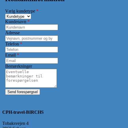
Vælg kundetype
*
Kundenavn
*
Adresse
Telefon
*
Email
*
Bemærkninger
CPH-travel-BIRCHS
Tobaksvejen 4