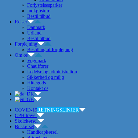
Forlystelsesparker
Indkøbsture
Bestil tilbud
Rejser
Danmark
Udland
Bestil tilbud
Forplejning
Bestilling af forplejning
Om os
Vognpark
Chauffører
Ledelse og administration
Sikkerhed og miljø
Hittegods
Kontakt os
COVID-19
RETNINGSLINJER
CPH travel
Skolekørsel
Buskørsel
Handicapkørsel
Børnehaver