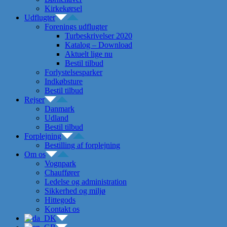
Kirkekørsel
Udflugter
Forenings udflugter
Turbeskrivelser 2020
Katalog – Download
Aktuelt lige nu
Bestil tilbud
Forlystelsesparker
Indkøbsture
Bestil tilbud
Rejser
Danmark
Udland
Bestil tilbud
Forplejning
Bestilling af forplejning
Om os
Vognpark
Chauffører
Ledelse og administration
Sikkerhed og miljø
Hittegods
Kontakt os